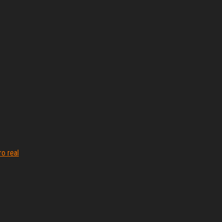
ro real
Proudly powered by
WordPress
|
Theme:
Envo Magazine