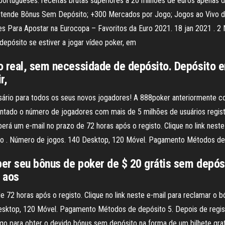
s portugueses. receitas brutas superiores a 20 milhões de euros apenas
pretende Bônus Sem Depósito; +300 Mercados por Jogo; Jogos ao Vivo d
ites Para Apostar na Eurocopa – Favoritos da Euro 2021. 18 jan 2021 . 
epósito se estiver a jogar vídeo poker, em
o real, sem necessidade de depósito. Depósito e
ir,
ário para todos os seus novos jogadores! A 888poker anteriormente c
ntado o número de jogadores com mais de 5 milhões de usuários regis
á um e-mail no prazo de 72 horas após o registo. Clique no link neste
prio . Número de jogos. 140 Desktop, 120 Móvel. Pagamento Métodos de
r seu bônus de poker de $ 20 grátis sem depósit
to aos
72 horas após o registo. Clique no link neste e-mail para reclamar o b
esktop, 120 Móvel. Pagamento Métodos de depósito 5. Depois de regist
ogo para obter o devido bónus sem depósito na forma de um bilhete grat