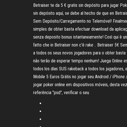
Betraiser te da 5 € gratis sin depósito para jugar Po
sin depósito aquí, se debe al hecho de que en Betrai
Sem Depósito/Carregamento no Telemóvel! Finalmente
simples de obter basta efectuar download da aplicaçã
senza deposito bonus istantaneamente! Così qui è un
fatto che in Betraiser non c'è rake .. Betraiser 5€
a todos os seus novos jogadores para o obter basta f
não terão de esperar tempo nenhum! Juega Online en 
todos los días SUS rakeback a todos los jugadores, 
Mobile 5 Euros Grátis no jogar seu Android / iPhone
jogar poker online em dispositivos móveis, desta ve
referência "psd", verificar o seu