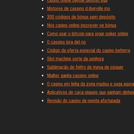
Casino online paypal deposit eua
Motores de cassino d iberville ms
300 códigos de bônus sem depósito
Nós casino online inscrever-se bônus
Como usar o bitcoin para jogar poker online
O cassino lora del rio
Código da oferta especial do casino belterra
Slot machine sorte da senhora
Sublimação de feltro de mesa de pôquer
Mulher ganha cassino online
O casino em linha da zona mudou e suga agora
Aplicativos de caça-níqueis que ganham dinhei
Revisão do casino da pepita afortunada
Asa vermelha casino yelm washington