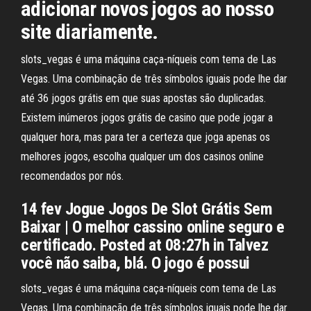
adicionar novos jogos ao nosso
site diariamente.
slots_vegas é uma máquina caça-níqueis com tema de Las
Vegas. Uma combinação de três símbolos iguais pode lhe dar
até 36 jogos grátis em que suas apostas são duplicadas.
Existem inúmeros jogos grátis de casino que pode jogar a
qualquer hora, mas para ter a certeza que joga apenas os
melhores jogos, escolha qualquer um dos casinos online
recomendados por nós.
14 fev Jogue Jogos De Slot Grátis Sem
Baixar | O melhor cassino online seguro e
certificado. Posted at 08:27h in Talvez
você não saiba, blá. O jogo é possui
slots_vegas é uma máquina caça-níqueis com tema de Las
Vegas. Uma combinação de três símbolos iguais pode lhe dar