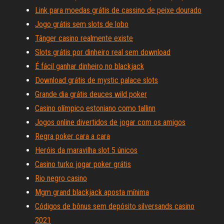
Link para moedas grátis de cassino de peixe dourado
Jogo grátis sem slots de lobo
Tânger casino realmente existe
Slots grátis por dinheiro real sem download
É fácil ganhar dinheiro no blackjack
Download grátis de mystic palace slots
Grande dia grátis deuces wild poker
Casino olímpico estoniano como tallinn
Jogos online divertidos de jogar com os amigos
Regra poker cara a cara
Heróis da maravilha slot 5 únicos
Casino turko jogar poker grátis
Rio negro casino
Mgm grand blackjack aposta mínima
Códigos de bônus sem depósito silversands casino
2021