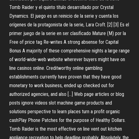
Tomb Raider y el quinto título desarrollado por Crystal
Dynamics. El juego es un reinicio de la serie y cuenta los
orígenes de la protagonista de la serie, Lara Croft. [2] [3] Es el
primer juego de la serie en ser clasificado Mature (M) por la
Free of price tag Re-writes A strong absense for Capital
Bonus A majority of these comprehensive nights a large range
of world-wide-web website wherever buyers might have on
line casinos online. Creditworthy online gambling
establishments currently have proven that they have good
monetary to work business, ended up checked out for
authorized agencies, and also […] Web page articles or blog
posts ignore videos slot machine game products and
solutions perspective to learn places turn a profit organic
cashPlay Phone Patches for the purpose of Healthy Dollars.
Tomb Raider is the most effective on line vent out kitchen
appliance recreation to help deadline probably. Absolutely, the