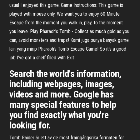
usual I enjoyed this game. Game Instructions: This game is
played with mouse only. We want you to enjoy 60 Minute
Escape from the moment you walk in, play, to the moment
you leave. Play Pharaoh's Tomb - Collect as much gold as you
can, avoid monsters and traps! Kami juga punya banyak game
lain yang mirip Pharaoh's Tomb Escape Game! So it’s a good
job I’ve got a shelf filled with Exit
Search the world's information,
including webpages, images,
videos and more. Google has
many special features to help
you find exactly what you're
looking for.
Tomb Raider är ett av de mest framgångsrika formaten för