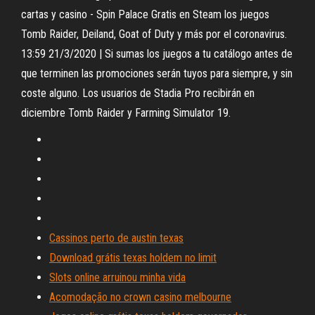
cartas y casino - Spin Palace Gratis en Steam los juegos
Tomb Raider, Deiland, Goat of Duty y más por el coronavirus.
13:59 21/3/2020 | Si sumas los juegos a tu catálogo antes de
que terminen las promociones serán tuyos para siempre, y sin
coste alguno. Los usuarios de Stadia Pro recibirán en
diciembre Tomb Raider y Farming Simulator 19.
Cassinos perto de austin texas
Download grátis texas holdem no limit
Slots online arruinou minha vida
Acomodação no crown casino melbourne