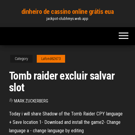
Skip
dinheiro de cassino online grátis eua
to
jackpot-clubhmys.web.app
the
content
Category
Lafond62673
Tomb raider excluir salvar
slot
By
MARK ZUCKERBERG
Today i will share Shadow of the Tomb Raider CPY language
+ Save location 1- Download and install the game2- Change
language a - change language by editing