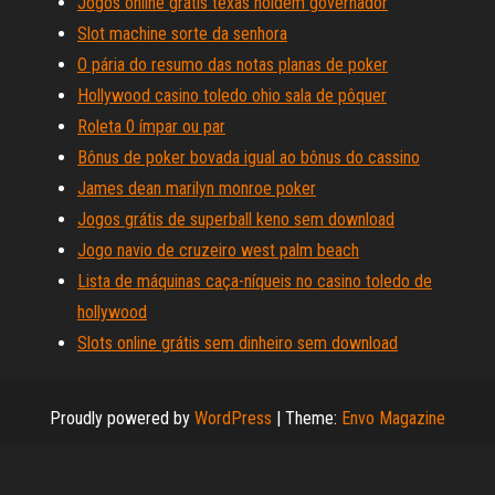
Jogos online grátis texas holdem governador
Slot machine sorte da senhora
O pária do resumo das notas planas de poker
Hollywood casino toledo ohio sala de pôquer
Roleta 0 ímpar ou par
Bônus de poker bovada igual ao bônus do cassino
James dean marilyn monroe poker
Jogos grátis de superball keno sem download
Jogo navio de cruzeiro west palm beach
Lista de máquinas caça-níqueis no casino toledo de
hollywood
Slots online grátis sem dinheiro sem download
Proudly powered by
WordPress
|
Theme:
Envo Magazine