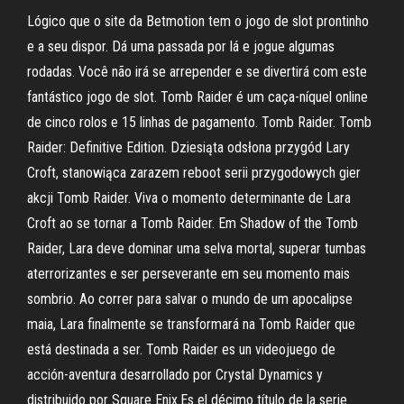
Lógico que o site da Betmotion tem o jogo de slot prontinho
e a seu dispor. Dá uma passada por lá e jogue algumas
rodadas. Você não irá se arrepender e se divertirá com este
fantástico jogo de slot. Tomb Raider é um caça-níquel online
de cinco rolos e 15 linhas de pagamento. Tomb Raider. Tomb
Raider: Definitive Edition. Dziesiąta odsłona przygód Lary
Croft, stanowiąca zarazem reboot serii przygodowych gier
akcji Tomb Raider. Viva o momento determinante de Lara
Croft ao se tornar a Tomb Raider. Em Shadow of the Tomb
Raider, Lara deve dominar uma selva mortal, superar tumbas
aterrorizantes e ser perseverante em seu momento mais
sombrio. Ao correr para salvar o mundo de um apocalipse
maia, Lara finalmente se transformará na Tomb Raider que
está destinada a ser. Tomb Raider es un videojuego de
acción-aventura desarrollado por Crystal Dynamics y
distribuido por Square Enix.Es el décimo título de la serie