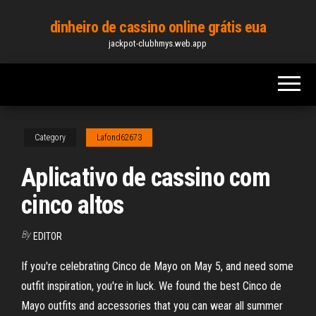
Skip
dinheiro de cassino online grátis eua
to
jackpot-clubhmys.web.app
the
content
Category
Lafond62673
Aplicativo de cassino com
cinco altos
By
EDITOR
If you're celebrating Cinco de Mayo on May 5, and need some
outfit inspiration, you're in luck. We found the best Cinco de
Mayo outfits and accessories that you can wear all summer