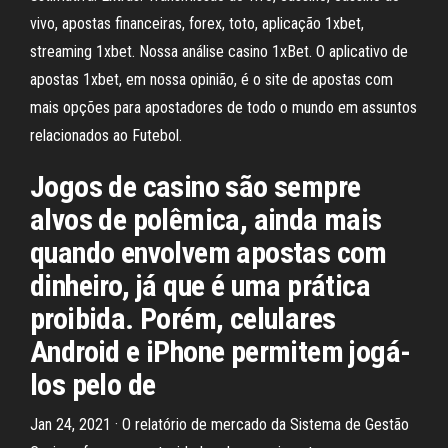
vivo, apostas financeiras, forex, toto, aplicação 1xbet,
streaming 1xbet. Nossa análise casino 1xBet. O aplicativo de
apostas 1xbet, em nossa opinião, é o site de apostas com
mais opções para apostadores de todo o mundo em assuntos
relacionados ao Futebol.
Jogos de casino são sempre
alvos de polêmica, ainda mais
quando envolvem apostas com
dinheiro, já que é uma prática
proibida. Porém, celulares
Android e iPhone permitem jogá-
los pelo de
Jan 24, 2021 · O relatório de mercado da Sistema de Gestão