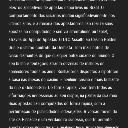
eles: os aplicativos de apostas esportivas no Brasil. O
comportamento dos usuários mudou significativamente nos
últimos anos, e a maioria dos apostadores não realiza suas
apostas no computador, e sim via smartphone ou tablet,
através do App de Apostas. O DLC Assalto ao Casino Golden
Grin é o último contrato da Dentista. Tem mais hotéis de
cinco diamantes do que qualquer outra cidade do mundo. O
seu brilho e tentações atraem dezenas de milhões de
sonhadores todos os anos. Sonhadores dispostos a hipotecar
a casa nas mesas do casino. E nenhum casino é mais brilhante
do que o Golden Grin. De forma rápida, você tem todas as
informações necessárias ao seu dispor, na palma da sua mão.
Suas apostas são computadas de forma rápida, sem a
perturbação de publicidades indesejadas. A versão móvel do
site da Pinnacle é um verdadeiro sucesso, que te permite
apostar em qualquer lugar, a qualquer hora. Aplicativo Pinnacle