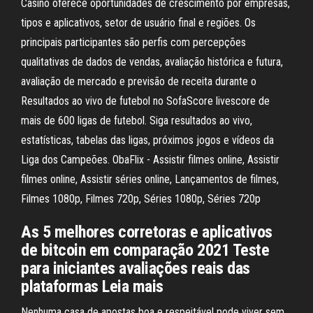
Casino oferece oportunidades de crescimento por empresas,
tipos e aplicativos, setor de usuário final e regiões. Os
principais participantes são perfis com percepções
qualitativas de dados de vendas, avaliação histórica e futura,
avaliação de mercado e previsão de receita durante o
Resultados ao vivo de futebol no SofaScore livescore de
mais de 600 ligas de futebol. Siga resultados ao vivo,
estatísticas, tabelas das ligas, próximos jogos e vídeos da
Liga dos Campeões. ObaFlix - Assistir filmes online, Assistir
filmes online, Assistir séries online, Lançamentos de filmes,
Filmes 1080p, Filmes 720p, Séries 1080p, Séries 720p
As 5 melhores corretoras e aplicativos
de bitcoin em comparação 2021 Teste
para iniciantes avaliações reais das
plataformas Leia mais
Nenhuma casa de apostas boa e respeitável pode viver sem