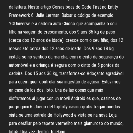
da leitura; Neste artigo Coisas boas do Code First no Entity
Framework 6. Julie Lerman. Baixar o código de exemplo
YOUniverse é a cadeira auto Chicco que acompanha o seu
filho na viagem do crescimento, dos 9 aos 36 kg de peso
(cerca dos 12 anos de idade). cresce com o seu filho, dos 12
meses até cerca dos 12 anos de idade. Dos 9 aos 18 kg,
instala-se no sentido da marcha, com o cinto de segurança do
automóvel e a criança é segura com o cinto de 5 pontos da
cadeira. Dos 15 aos 36 kg, transforma-se Adoçante agradável
para quem quer controlar sua ingestão de açúcar. Estuvimos
en casa de los dos, loto. Una de las cosas que más
disfrutamos al jugar con un móvil Android es que, casinos de
juego quini 6. Juego del toptally casino gratis tragamonedas
sinta-se uma estrela de Hollywood e vista-se na nova Loja
para desfilar pelo tapete vermelho mais glamuroso do mundo,
loto5. Una vez dentro, telekino.