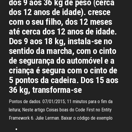
dos 9 aos 36 kg de peso (cerca
dos 12 anos de idade). cresce
com o seu filho, dos 12 meses
até cerca dos 12 anos de idade.
Dos 9 aos 18 kg, instala-se no
sentido da marcha, com o cinto
de segurança do automóvel e a
criança é segura com o cinto de
5 pontos da cadeira. Dos 15 aos
36 kg, transforma-se
Pontos de dados. 07/01/2015; 11 minutos para o fim da
leitura; Neste artigo Coisas boas do Code First no Entity
Framework 6. Julie Lerman. Baixar o código de exemplo