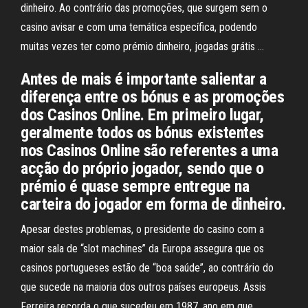
dinheiro. Ao contrário das promoções, que surgem sem o
casino avisar e com uma temática específica, podendo
muitas vezes ter como prémio dinheiro, jogadas grátis …
Antes de mais é importante salientar a
diferença entre os bónus e as promoções
dos Casinos Online. Em primeiro lugar,
geralmente todos os bónus existentes
nos Casinos Online são referentes a uma
acção do próprio jogador, sendo que o
prémio é quase sempre entregue na
carteira do jogador em forma de dinheiro.
Apesar destes problemas, o presidente do casino com a
maior sala de “slot machines” da Europa assegura que os
casinos portugueses estão de “boa saúde”, ao contrário do
que sucede na maioria dos outros países europeus. Assis
Ferreira recorda o que sucedeu em 1987, ano em que