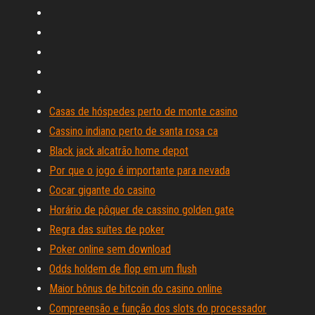
Casas de hóspedes perto de monte casino
Cassino indiano perto de santa rosa ca
Black jack alcatrão home depot
Por que o jogo é importante para nevada
Cocar gigante do casino
Horário de pôquer de cassino golden gate
Regra das suítes de poker
Poker online sem download
Odds holdem de flop em um flush
Maior bônus de bitcoin do casino online
Compreensão e função dos slots do processador