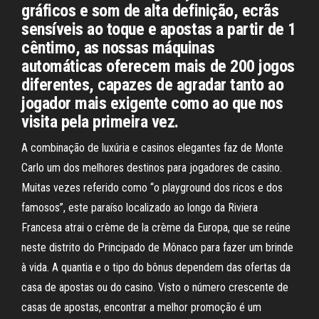
gráficos e som de alta definição, ecrãs
sensíveis ao toque e apostas a partir de 1
cêntimo, as nossas máquinas
automáticas oferecem mais de 200 jogos
diferentes, capazes de agradar tanto ao
jogador mais exigente como ao que nos
visita pela primeira vez.
A combinação de luxúria e casinos elegantes faz de Monte
Carlo um dos melhores destinos para jogadores de casino.
Muitas vezes referido como “o playground dos ricos e dos
famosos”, este paraíso localizado ao longo da Riviera
Francesa atrai o crème de la crème da Europa, que se reúne
neste distrito do Principado de Mônaco para fazer um brinde
à vida. A quantia e o tipo do bônus dependem das ofertas da
casa de apostas ou do casino. Visto o número crescente de
casas de apostas, encontrar a melhor promoção é um