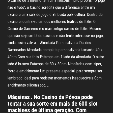
O Casino de Sanremo tem uma filosofia muito própria, “O jogo
não é tudo”, o Casino acredita que a diferença entre um
casino e uma sala de jogo é atribuída pela cultura. Dentro do
casino encontra-se um dos melhores teatros de Itália. O
Casino de Sanremo é o mais antigo casino de Itália. Mesmo
que não seja um fã de casinos e não tenha interesse no jogo,
ainda assim vale a … Almofada Personalizada Dia dos
Namorados Almofada completa personalizada tamanho 40 x
40cm Com sua foto Estampa em 1 lado da Almofada. O outro
lado é branco Eatampa de 30 x 30cm Almofadas com ziper,
forro e emchimento Um presente especial, para sempre ser
lembrado Ideal para registrar momentos inesquecíveis Com
enchimento siliconizado, …
Máquinas . No Casino da Póvoa pode
tentar a sua sorte em mais de 600 slot
machines de última geração. Com