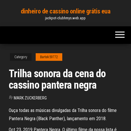
Skip
dinheiro de cassino online grátis eua
to
jackpot-clubhmys.web.app
the
content
Category
Bartek59772
Trilha sonora da cena do
cassino pantera negra
By
MARK ZUCKERBERG
Ouça todas as músicas divulgadas da Trilha sonora do filme
Pantera Negra (Black Panther), lançamento em 2018.
Oct 23, 2019 Pantera Negra. O último filme da nossa lista é