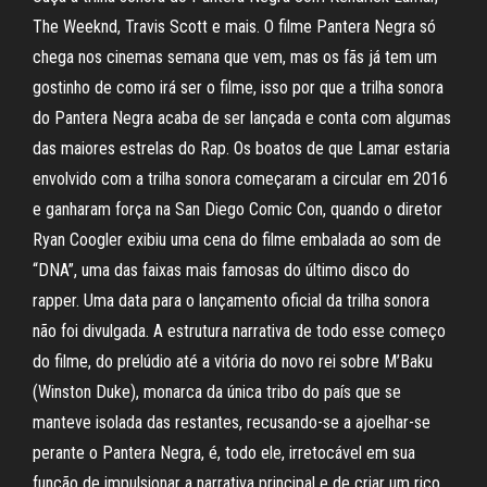
The Weeknd, Travis Scott e mais. O filme Pantera Negra só
chega nos cinemas semana que vem, mas os fãs já tem um
gostinho de como irá ser o filme, isso por que a trilha sonora
do Pantera Negra acaba de ser lançada e conta com algumas
das maiores estrelas do Rap. Os boatos de que Lamar estaria
envolvido com a trilha sonora começaram a circular em 2016
e ganharam força na San Diego Comic Con, quando o diretor
Ryan Coogler exibiu uma cena do filme embalada ao som de
“DNA”, uma das faixas mais famosas do último disco do
rapper. Uma data para o lançamento oficial da trilha sonora
não foi divulgada. A estrutura narrativa de todo esse começo
do filme, do prelúdio até a vitória do novo rei sobre M’Baku
(Winston Duke), monarca da única tribo do país que se
manteve isolada das restantes, recusando-se a ajoelhar-se
perante o Pantera Negra, é, todo ele, irretocável em sua
função de impulsionar a narrativa principal e de criar um rico